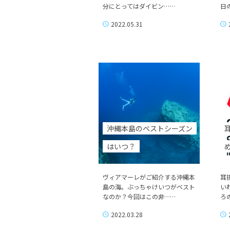
分にとってはダイビン……
日の
2022.05.31
沖縄本島のベストシーズン
はいつ？
ヴィアマーレがご紹介する沖縄本
耳
島の海。ぶっちゃけいつがベスト
い
なのか？今回はこの非……
ろの
2022.03.28