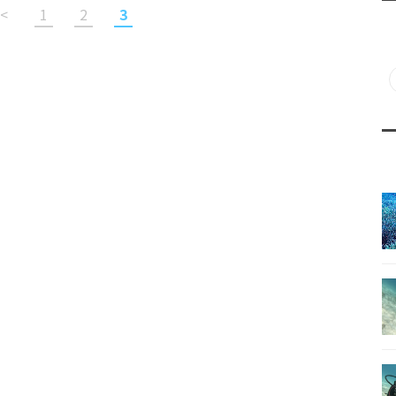
<
1
2
3