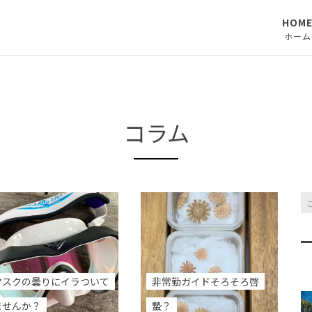
HOM
ホーム
コラム
マスクの曇りにイラついて
非常勤ガイドそろそろ啓
ませんか？
蟄？