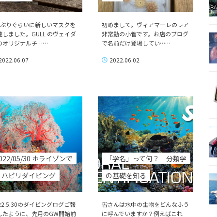
年ぶりぐらいに新しいマスクを
初めまして。ヴィアマーレのレア
達しました。GULL のヴェイダ
非常勤の小菅です。お店のブログ
のオリジナルチ……
で名前だけ登場してい……
2022.06.07
2022.06.02
022/05/30 ホライゾンで
「学名」って何？ 分類学
リハビリダイビング
の基礎を知る
22.5.30のダイビングログご報
皆さんは水中の生物をどんなふう
したように、先月のGW開始前
に呼んでいますか？例えばこれ