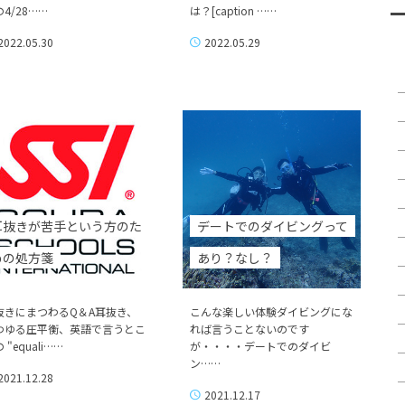
4/28……
は？[caption ……
2022.05.30
2022.05.29
耳抜きが苦手という方のた
デートでのダイビングって
めの処方箋
あり？なし？
抜きにまつわるQ＆A耳抜き、
こんな楽しい体験ダイビングにな
わゆる圧平衡、英語で言うとこ
れば言うことないのです
 "equali……
が・・・・デートでのダイビ
ン……
2021.12.28
2021.12.17