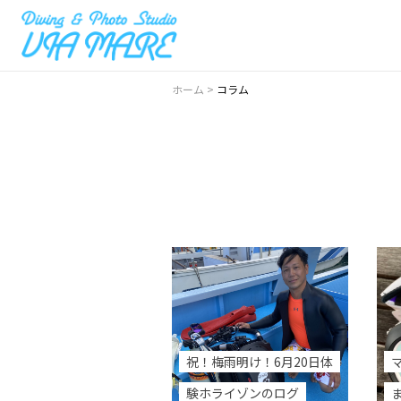
ホーム
>
コラム
祝！梅雨明け！6月20日体
験ホライゾンのログ