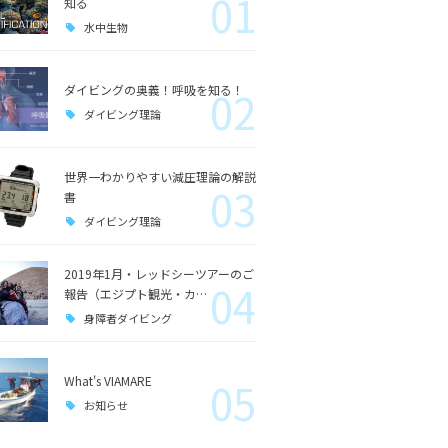
01
知る
水中生物
ダイビングの奥義！呼吸を知る！
02
ダイビング理論
世界一わかりやすい減圧理論の解説
03
書
ダイビング理論
2019年1月・レッドシーツアーのご
04
報告（エジプト観光・カ…
身障者ダイビング
What's VIAMARE
05
お知らせ