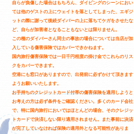
自らが負傷した場合はもちろん、ダイビングのシーンにおい
ては他のゲストの上にウェイトを落としてしまった
、エギジ
ットの際に謝って後続ダイバーの上に落ちてケガをさせたな
ど、自らが加害者となることもないとは限りません。
この種のダイバーさん同士の事故の場合については当店が加
入している傷害保険ではカバーできかねます。
国内旅行傷害保険では一日千円程度の掛け金でこれらのリス
クをカバーできます。
空港にも窓口がありますので、出発前に必ずかけて頂きます
ようお願いいたします。
お手持ちのクレジットカード付帯の傷害保険を適用
しようと
お考えの方は必ず条件をご確認ください。多くのカード会社
で、特に国内旅行においではほとんどの場合、そのクレジッ
トカードで決済しない限り適用されません。また
事前に決済
が完了していなければ
保険の適用外となる可能性がありま