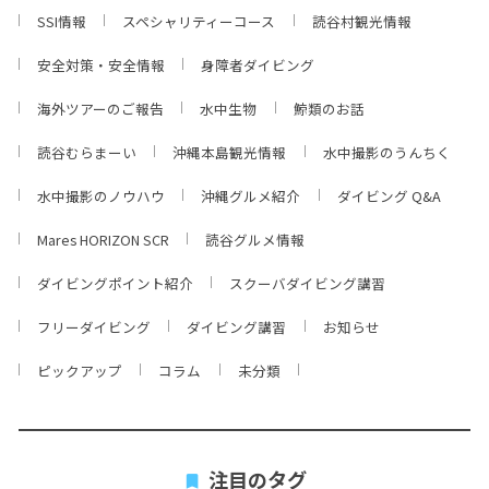
SSI情報
スペシャリティーコース
読谷村観光情報
安全対策・安全情報
身障者ダイビング
海外ツアーのご報告
水中生物
鯨類のお話
読谷むらまーい
沖縄本島観光情報
水中撮影のうんちく
水中撮影のノウハウ
沖縄グルメ紹介
ダイビング Q&A
Mares HORIZON SCR
読谷グルメ情報
ダイビングポイント紹介
スクーバダイビング講習
フリーダイビング
ダイビング講習
お知らせ
ピックアップ
コラム
未分類
注目のタグ