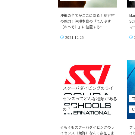
沖縄の全てがここにある！読谷村
Ma
の魅力！沖縄本島の「てんぶす
S
（おへそ）」に位置する……
マ
2021.12.25
スクーバダイビングのライ
センスってどんな種類がある
の？
そもそもスクーバダイビングのラ
フ
イセンス（免許）なんて存在しま
イ