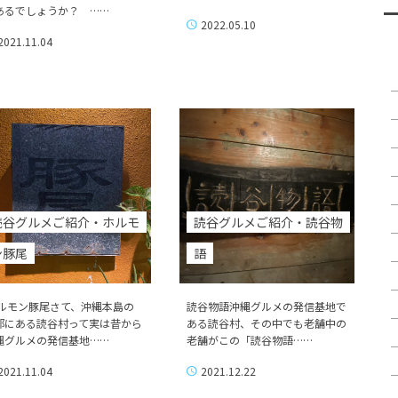
あるでしょうか？ ……
2022.05.10
2021.11.04
読谷グルメご紹介・ホルモ
読谷グルメご紹介・読谷物
ン豚尾
語
ルモン豚尾さて、沖縄本島の
読谷物語沖縄グルメの発信基地で
部にある読谷村って実は昔から
ある読谷村、その中でも老舗中の
縄グルメの発信基地……
老舗がこの「読谷物語……
2021.11.04
2021.12.22