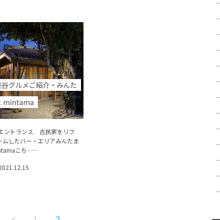
読谷グルメご紹介・みんた
 mintama
ントランス 古民家をリフ
ームしたバー・エリアみんたま
ntamaこち……
2021.12.15
<
1
2