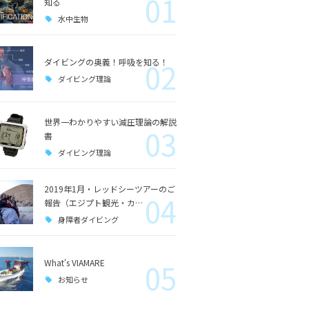
01
知る
水中生物
ダイビングの奥義！呼吸を知る！
02
ダイビング理論
世界一わかりやすい減圧理論の解説
03
書
ダイビング理論
2019年1月・レッドシーツアーのご
04
報告（エジプト観光・カ…
身障者ダイビング
What's VIAMARE
05
お知らせ