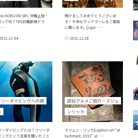
res HORIZON SRC 沖縄上陸！
明けましておめでとうございま
CRって何？TBS日曜劇場ドラ
す！今年もヴィアマーレをご贔屓
……
に願います。[capt……
2021.11.04
2021.12.28
フリーダイビングへの誘
読谷グルメご紹介・マジュ
い
ンリッカ
リーダイビングとは？フリーダ
マジュン・リッカ[caption id="at
ビングという言葉を聞いたこと
tachment_6555" al……