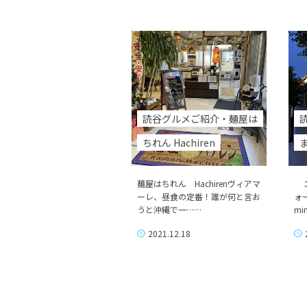
読谷グルメご紹介・麺屋は
ちれん Hachiren
ま
麺屋はちれん Hachirenヴィアマ
エ
ーレ、昼食の定番！誰が何と言お
ォ
うと沖縄で一……
mi
2021.12.18