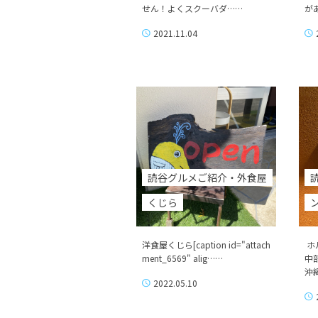
せん！よくスクーバダ……
が
2021.11.04
読谷グルメご紹介・外食屋
くじら
洋食屋くじら[caption id="attach
ホ
ment_6569" alig……
中
沖
2022.05.10