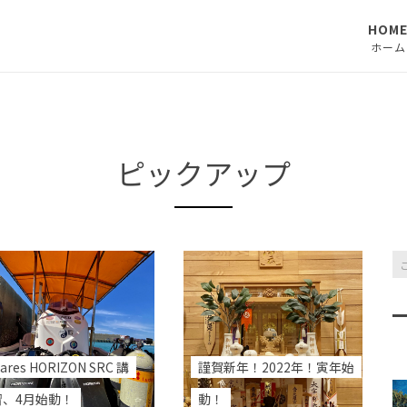
HOM
ホーム
ピックアップ
ares HORIZON SRC 講
謹賀新年！2022年！寅年始
習、4月始動！
動！