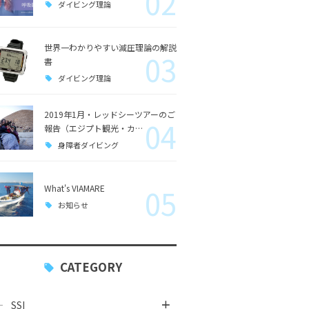
02
ダイビング理論
世界一わかりやすい減圧理論の解説
03
書
ダイビング理論
2019年1月・レッドシーツアーのご
04
報告（エジプト観光・カ…
身障者ダイビング
What's VIAMARE
05
お知らせ
CATEGORY
SSI