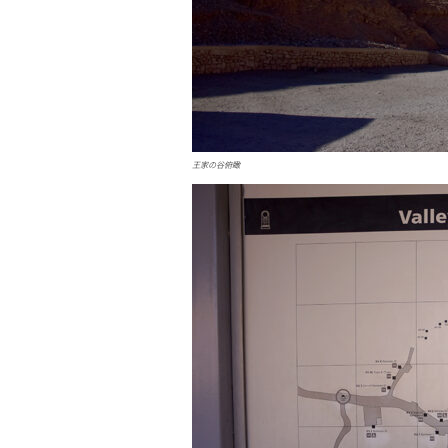
王家の谷俯瞰