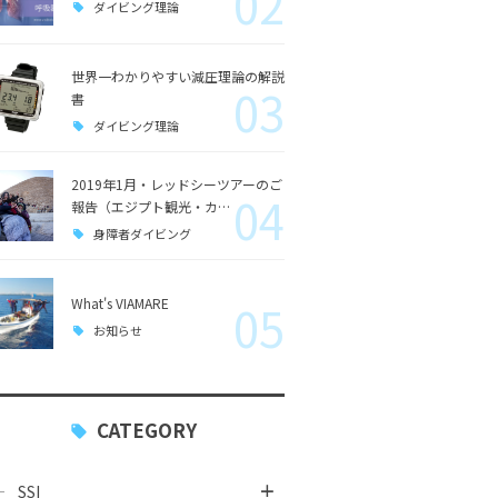
02
ダイビング理論
世界一わかりやすい減圧理論の解説
03
書
ダイビング理論
2019年1月・レッドシーツアーのご
04
報告（エジプト観光・カ…
身障者ダイビング
What's VIAMARE
05
お知らせ
CATEGORY
SSI