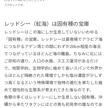
CPダイバー向けのフルフェイスマ
スクセットです。
レッドシー（紅海）は固有種の宝庫
レッドシーはこの海にしか生息していないいわゆる
「固有種」の宝庫。レッドシーは最南端でアラビア海
につながるアデン湾との間にわずか20km程度の海況
でつながっているほとんど海の離島。ちなみに北には
ご存知の通り、人口の水路、スエズ運河があるだけ
で、地質学的、生物学的に極めて長いスパンで外界か
らほとんど隔絶された環境でしかも塩分濃度が少しず
つ高くなるという特殊環境で独特の進化を果たした極
めて個性的な生態系が育まれてきた海なのです。
魚類の多くはレッドシーにしか生息しない固有種。沖
縄から来たワタクシにはどの魚も初見参の嵐なのであ